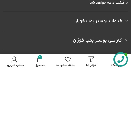
بازگشت داده خواهد شد.
خدمات بوستر پمپ فوژان
گارانتی بوستر پمپ فوژان
0
به ما اعتماد کنید
فروشگاه
فیلتر ها
علاقه مندی ها
محصول
حساب کاربری من
آدرس کارخانه : کارخانه شهرک صنعتی خاوران شهرک ثامن الحجج پلاک
492
شماره همراه : 09122436602
شماره همراه : 09372436602