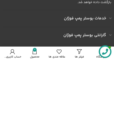
بازگشت داده خواهد شد.
خدمات بوستر پمپ فوژان
گارانتی بوستر پمپ فوژان
0
به ما اعتماد کنید
فروشگاه
فیلتر ها
علاقه مندی ها
محصول
حساب کاربری من
آدرس کارخانه : کارخانه شهرک صنعتی خاوران شهرک ثامن الحجج پلاک
492
شماره همراه : 09122436602
شماره همراه : 09372436602