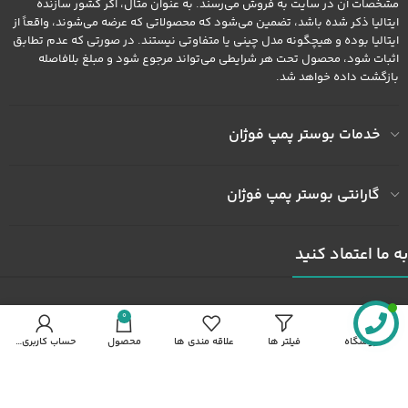
مشخصات آن در سایت به فروش می‌رسند. به عنوان مثال، اگر کشور سازنده
ایتالیا ذکر شده باشد، تضمین می‌شود که محصولاتی که عرضه می‌شوند، واقعاً از
ایتالیا بوده و هیچگونه مدل چینی یا متفاوتی نیستند. در صورتی که عدم تطابق
اثبات شود، محصول تحت هر شرایطی می‌تواند مرجوع شود و مبلغ بلافاصله
بازگشت داده خواهد شد.
خدمات بوستر پمپ فوژان
گارانتی بوستر پمپ فوژان
به ما اعتماد کنید
آدرس کارخانه : کارخانه شهرک صنعتی خاوران شهرک ثامن الحجج پلاک
0
492
فروشگاه
فیلتر ها
علاقه مندی ها
محصول
حساب کاربری من
شماره همراه : 09122436602
شماره همراه : 09372436602