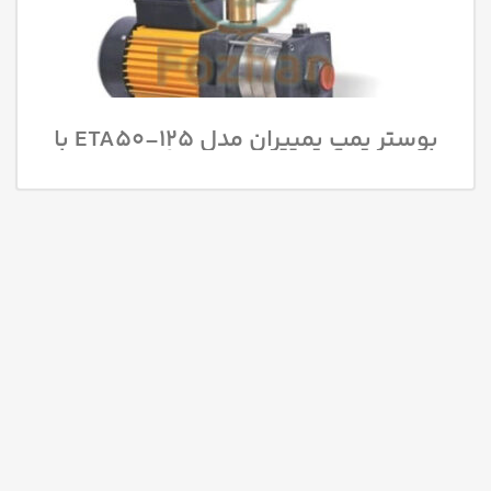
بوستر پمپ پمپیران مدل 125-ETA50 با
قدرت 7.5 اسب بخار