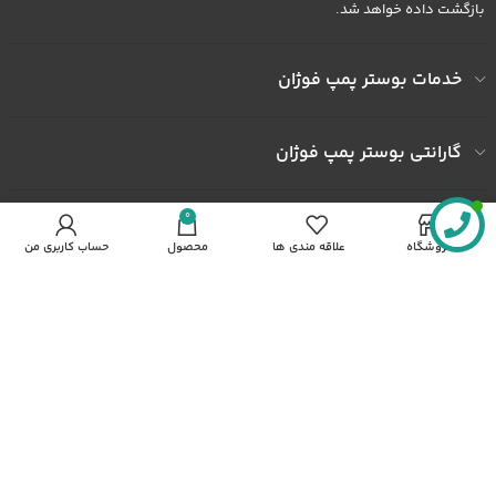
بازگشت داده خواهد شد.
خدمات بوستر پمپ فوژان
گارانتی بوستر پمپ فوژان
0
به ما اعتماد کنید
فروشگاه
علاقه مندی ها
محصول
حساب کاربری من
آدرس کارخانه : کارخانه شهرک صنعتی خاوران شهرک ثامن الحجج پلاک
492
شماره همراه : 09122436602
شماره همراه : 09372436602