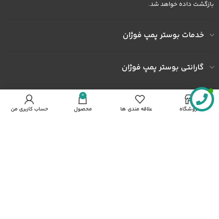
بازگشت داده خواهد شد.
خدمات بوستر پمپ فوژان
گارانتی بوستر پمپ فوژان
0
به ما اعتماد کنید
فروشگاه
علاقه مندی ها
محصول
حساب کاربری من
آدرس کارخانه : کارخانه شهرک صنعتی خاوران شهرک ثامن الحجج پلاک
492
شماره همراه : 09122436602
شماره همراه : 09372436602