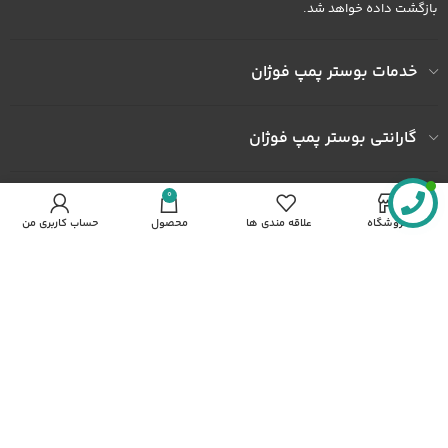
بازگشت داده خواهد شد.
خدمات بوستر پمپ فوژان
گارانتی بوستر پمپ فوژان
0
به ما اعتماد کنید
فروشگاه
علاقه مندی ها
محصول
حساب کاربری من
آدرس کارخانه : کارخانه شهرک صنعتی خاوران شهرک ثامن الحجج پلاک
492
شماره همراه : 09122436602
شماره همراه : 09372436602