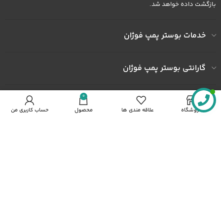
بازگشت داده خواهد شد.
خدمات بوستر پمپ فوژان
گارانتی بوستر پمپ فوژان
0
به ما اعتماد کنید
فروشگاه
علاقه مندی ها
محصول
حساب کاربری من
آدرس کارخانه : کارخانه شهرک صنعتی خاوران شهرک ثامن الحجج پلاک
492
شماره همراه : 09122436602
شماره همراه : 09372436602