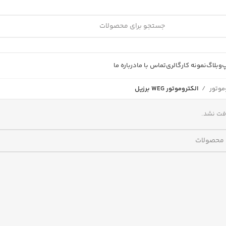
پ
وبلاگ
نمونه کار
گالری
تماس با ما
درباره ما
موتور
الکتروموتور WEG برزیل
فت نشد.