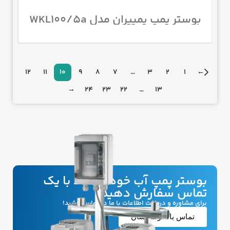
بوستر پمپ پمپیران مدل WKL100/5a
با موتور 75 اسب 1450 دور
12
11
10
9
8
7
…
3
2
1
←
→
24
23
22
…
13
بوستر پمپ آب خود را فقط با یک
تماس سفارش دهید
برای مشاوره و دریافت اطلاعات با ما در تماس باشید!
تماس با کارشناسان