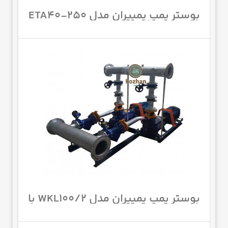
بوستر پمپ پمپیران مدل ETA40-250
با قدرت 20 اسب بخار
بوستر پمپ پمپیران مدل WKL100/2 با
موتور 40 اسب 1450 دور