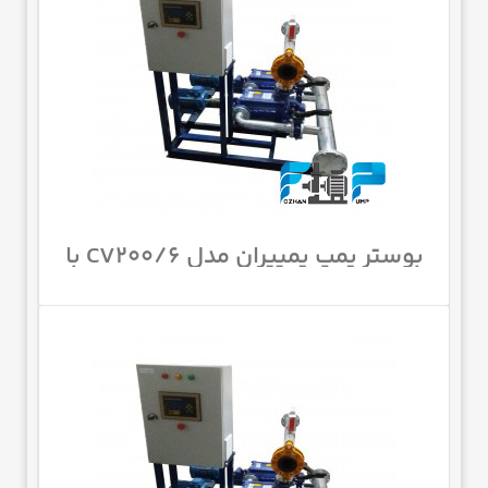
بوستر پمپ پمپیران مدل CV200/6 با
موتور 1090 اسب 1450 دور