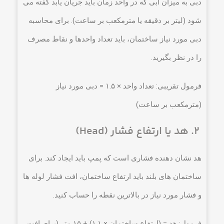
دبی به میزان آبی که در واحد زمان باید جریان یابد گفته می
شود (لیتر بر دقیقه یا مترمکعب بر ساعت). برای محاسبه
دبی مورد نیاز ساختمان، باید تعداد واحدها و نقاط مصرف
را در نظر بگیرید.
فرمول تقریبی: تعداد واحد × ۱.۵ = دبی مورد نیاز
(مترمکعب بر ساعت)
۲. هد یا ارتفاع فشار (Head)
هد نشان دهنده فشاری است که پمپ باید ایجاد کند. برای
ساختمان های بلند باید ارتفاع ساختمان، افت فشار لوله ها
و فشار مورد نیاز در بالاترین نقطه را حساب کنید.
فرمول: هد = (ارتفاع ساختمان × ۱.۱) + ۱۵ متر (برای افت