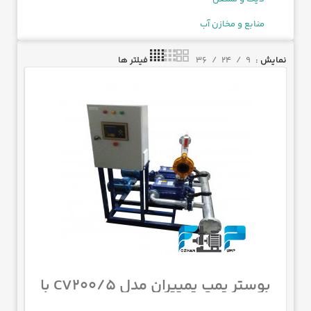
منابع و مخازن آب
فیلتر ها
نمایش
9
24
36
بوستر پمپ پمپیران مدل CV200/5 با
موتور 970 اسب 1450 دور