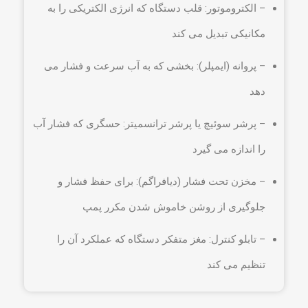
– الکتروموتور: قلب دستگاه که انرژی الکتریکی را به
مکانیکی تبدیل می کند
– پروانه (ایمپلر): بخشی که به آب سرعت و فشار می
دهد
– پرشر سوئیچ یا پرشر ترانسمیتر: حسگری که فشار آب
را اندازه می گیرد
– مخزن تحت فشار (دیافراگم): برای حفظ فشار و
جلوگیری از روشن خاموش شدن مکرر پمپ
– تابلو کنترل: مغز متفکر دستگاه که عملکرد آن را
تنظیم می کند