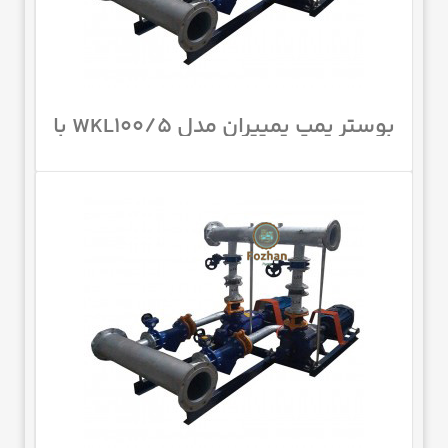
بوستر پمپ پمپیران مدل WKL100/5 با
موتور 100 اسب 1450 دور