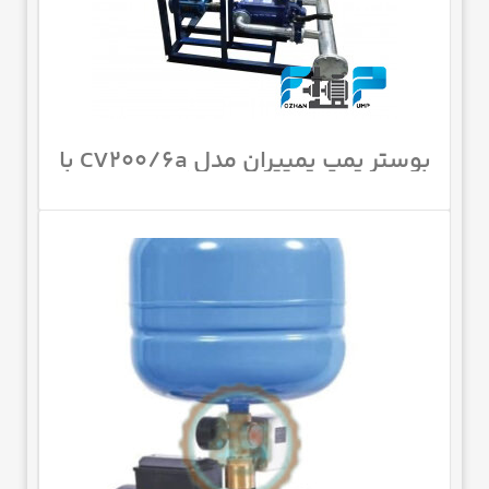
بوستر پمپ پمپیران مدل CV200/6a با
موتور 970 اسب 1450 دور