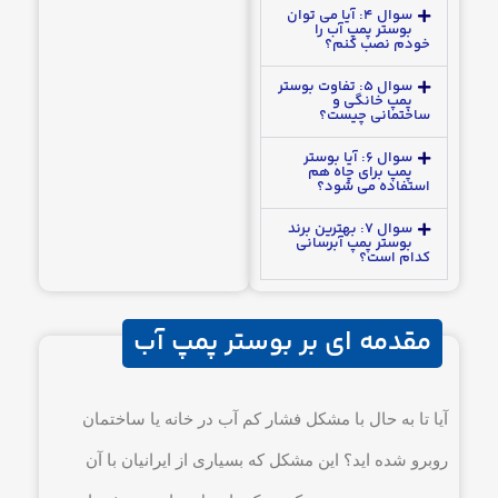
دورمتغیر این مشکل
سوال ۴: آیا می توان
کاملاً حل شد.»
بوستر پمپ آب را
خودم نصب کنم؟
رضا امیری
نظر مشتریان در
سوال ۵: تفاوت بوستر
ساختمان‌های مسکونی
پمپ خانگی و
ساختمانی چیست؟
سوال ۶: آیا بوستر
پمپ برای چاه هم
استفاده می شود؟
سوال ۷: بهترین برند
بوستر پمپ آبرسانی
کدام است؟
مقدمه ای بر بوستر پمپ آب
آیا تا به حال با مشکل فشار کم آب در خانه یا ساختمان
روبرو شده اید؟ این مشکل که بسیاری از ایرانیان با آن