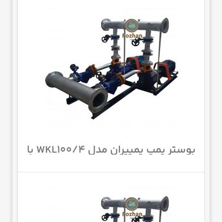
بوستر پمپ پمپیران مدل WKL100/4 با
موتور 75 اسب 1450 دور