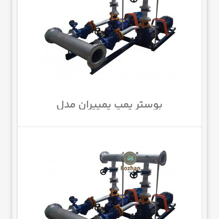
بوستر پمپ پمپیران مدل
WKL100/4aبا موتور 60 اسب 1450
دور