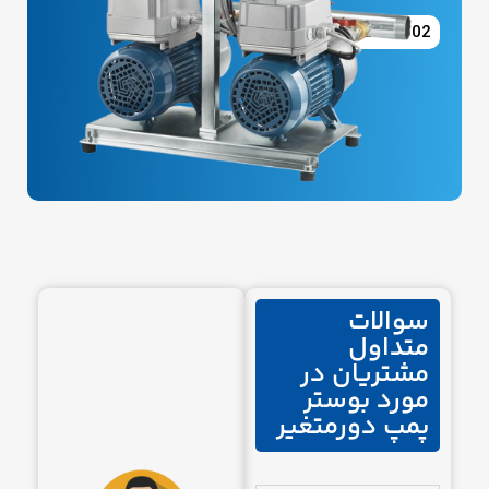
09122436602
سوالات
متداول
مشتریان در
مورد بوستر
پمپ دورمتغیر