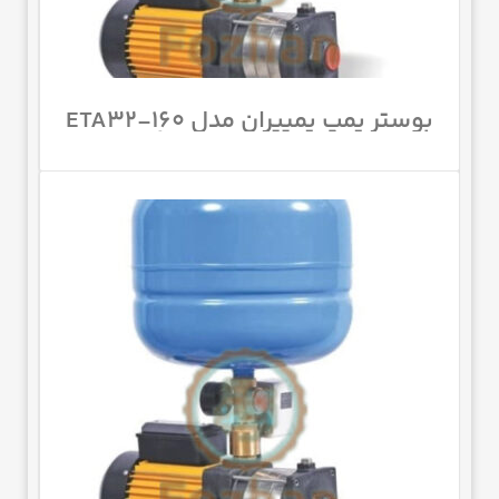
بوستر پمپ پمپیران مدل ETA32-160
با قدرت 5.5 اسب بخار