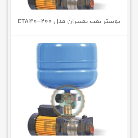
بوستر پمپ پمپیران مدل ETA40-200
با قدرت 7.5 اسب بخار