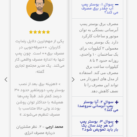
سوال ۱: بوستر پمپ
آب چقدر برق مصرف
می کند؟
مصرف برق بوستر پمپ
آبرسانی بستگی به توان
موتور و ساعات کارکرد
بسیاری از ساکنین آپارتمان‌ها و
یکی از مهم‌ترین دلایل رضایت
یکی دی
دارد. یک بوستر پمپ
برج‌های مسکونی گفته‌اند که
کاربران، **صرفه‌جویی در
به آن 
معمولی ۲ کیلووات برای
پس از نصب بوستر پمپ
مصرف برق** است. چون پمپ
سروصد
یک ساختمان ۱۰ واحدی،
دورمتغیر،
افت فشار آب در
تنها به اندازه مصرف واقعی کار
پمپ
روزانه حدود ۴ تا ۸
طبقات بالایی برطرف شده
و
می‌کند. یک مدیر مجتمع تجاری
خا
کیلووات ساعت برق
همه واحدها فشار یکسانی
گفته:
جلوگی
مصرف می کند. استفاده
دریافت می‌کنند. یکی از
پ
از مدل های اینوردار می
مشتریان اشاره کرده:
> «هزینه برق بعد از نصب
تواند این مصرف را تا
بوستر پمپ دورمتغیر حدود ۳۰
> «پمپ
نصف کاهش دهد.
«قبلاً در ساعات اوج
درصد کمتر شد. قبلاً پمپ‌ها
و مخص
سوال ۲: آیا بوستر
همیشه با حداکثر توان روشن
بود، ا
مصرف مثل صبح‌ها یا
پمپ آبرسانی سروصدا
بودند ولی حالا متناسب با
شب‌ها طبقه پنجم
می کند؟
مصرف تنظیم می‌شوند.»
همیشه مشکل کمبود
پارسا 
سوال ۳: بوستر پمپ
فشار داشت، اما بعد از
آب هر چند سال یک
محمد ارجی
2. نظر مشتریان
در
بار باید تعویض شود؟
نصب بوستر پمپ
درباره مصرف انرژی