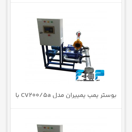
بوستر پمپ پمپیران مدل CV200/5a با
موتور 760 اسب 1450 دور