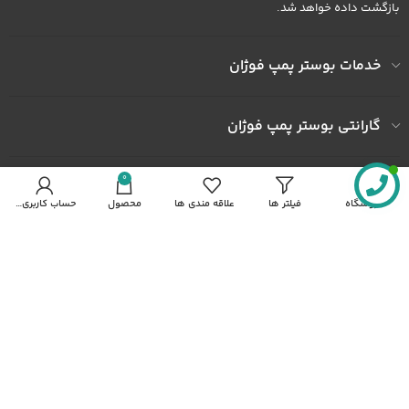
بازگشت داده خواهد شد.
خدمات بوستر پمپ فوژان
گارانتی بوستر پمپ فوژان
0
به ما اعتماد کنید
فروشگاه
فیلتر ها
علاقه مندی ها
محصول
حساب کاربری من
آدرس کارخانه : کارخانه شهرک صنعتی خاوران شهرک ثامن الحجج پلاک
492
شماره همراه : 09122436602
شماره همراه : 09372436602