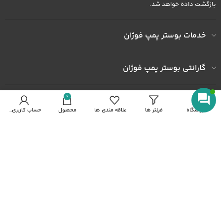
بازگشت داده خواهد شد.
خدمات بوستر پمپ فوژان
گارانتی بوستر پمپ فوژان
0
به ما اعتماد کنید
فروشگاه
فیلتر ها
علاقه مندی ها
محصول
حساب کاربری من
آدرس کارخانه : کارخانه شهرک صنعتی خاوران شهرک ثامن الحجج پلاک
492
شماره همراه : 09122436602
شماره همراه : 09372436602