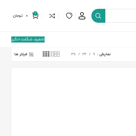
0
0
تومان
تخفیف شگفت انگیز
فیلتر ها
نمایش
9
24
36