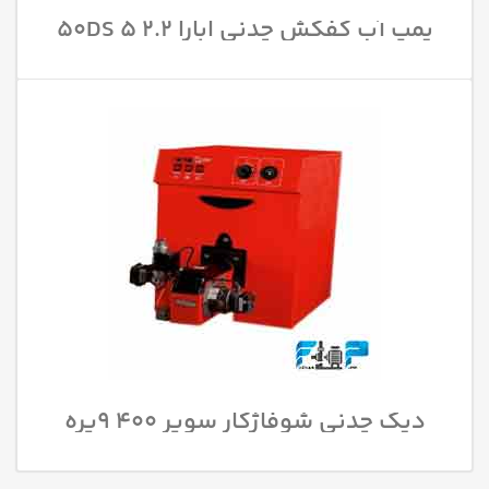
پمپ آب کفکش چدنی ابارا 50DS 5 2.2
دیگ چدنی شوفاژکار سوپر 400 9پره