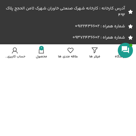
آدرس کارخانه : کارخانه شهرک صنعتی خاوران شهرک ثامن الحجج پلاک
492
شماره همراه : 09122436602
شماره همراه : 09372436602
0
فروشگاه
فیلتر ها
علاقه مندی ها
محصول
حساب کاربری من
با ما در ارتباط باشید