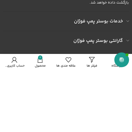
بازگشت داده خواهد شد.
خدمات بوستر پمپ فوژان
گارانتی بوستر پمپ فوژان
0
به ما اعتماد کنید
فروشگاه
فیلتر ها
علاقه مندی ها
محصول
حساب کاربری من
آدرس کارخانه : کارخانه شهرک صنعتی خاوران شهرک ثامن الحجج پلاک
492
شماره همراه : 09122436602
شماره همراه : 09372436602