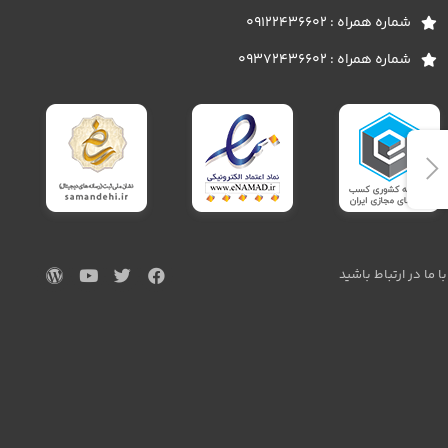
شماره همراه : 09122436602
شماره همراه : 09372436602
با ما در ارتباط باشید