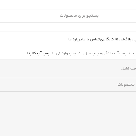
پ
وبلاگ
نمونه کار
گالری
تماس با ما
درباره ما
ب
پمپ آب خانگی- پمپ منزل
پمپ وارداتی
پمپ آب کالپدا
فت نشد.