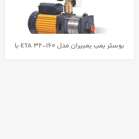
بوستر پمپ پمپیران مدل 160-ETA 32 با
قدرت 3 اسب بخار