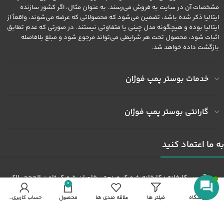
مشخصات آن در سایت به فروش می‌رسند. به عنوان مثال، اگر کشور سازنده
ایتالیا ذکر شده باشد، تضمین می‌شود که محصولاتی که عرضه می‌شوند، واقعاً از
ایتالیا بوده و هیچگونه مدل چینی یا متفاوتی نیستند. در صورتی که عدم تطابق
اثبات شود، محصول تحت هر شرایطی می‌تواند مرجوع شود و مبلغ بلافاصله
بازگشت داده خواهد شد.
خدمات بوستر پمپ فوژان
گارانتی بوستر پمپ فوژان
به ما اعتماد کنید
آدرس کارخانه : کارخانه شهرک صنعتی خاوران شهرک ثامن الحجج پلاک
0
492
فروشگاه
فیلتر ها
علاقه مندی ها
محصول
حساب کاربری من
شماره همراه : 09122436602