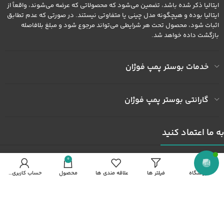
ایتالیا ذکر شده باشد، تضمین می‌شود که محصولاتی که عرضه می‌شوند، واقعاً از
ایتالیا بوده و هیچگونه مدل چینی یا متفاوتی نیستند. در صورتی که عدم تطابق
اثبات شود، محصول تحت هر شرایطی می‌تواند مرجوع شود و مبلغ بلافاصله
بازگشت داده خواهد شد.
خدمات بوستر پمپ فوژان
گارانتی بوستر پمپ فوژان
به ما اعتماد کنید
0
آدرس کارخانه : کارخانه شهرک صنعتی خاوران شهرک ثامن الحجج پلاک
فروشگاه
فیلتر ها
علاقه مندی ها
محصول
حساب کاربری من
492
شماره همراه : 09122436602
شماره همراه : 09372436602