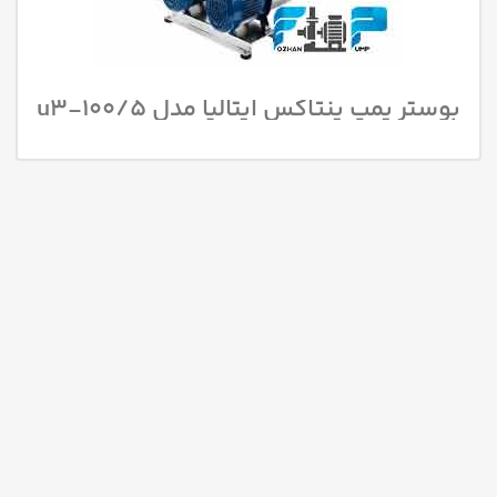
بوستر پمپ پنتاکس ایتالیا مدل u3-100/5
T