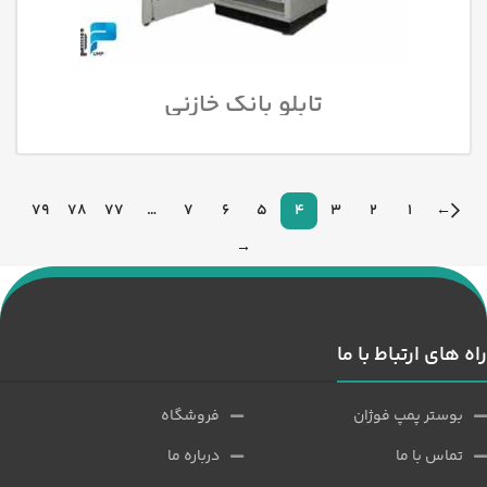
تابلو بانک خازنی
79
78
77
…
7
6
5
4
3
2
1
←
→
راه های ارتباط با ما
بوستر پمپ فوژان
فروشگاه
تماس با ما
درباره ما