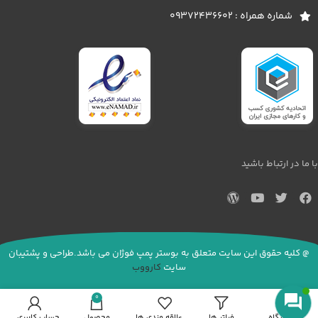
شماره همراه : 09372436602
با ما در ارتباط باشید
@ کلیه حقوق این سایت متعلق به بوستر پمپ فوژان می باشد.طراحی و پشتیبان
سایت
کارووب
0
فروشگاه
فیلتر ها
علاقه مندی ها
محصول
حساب کاربری من