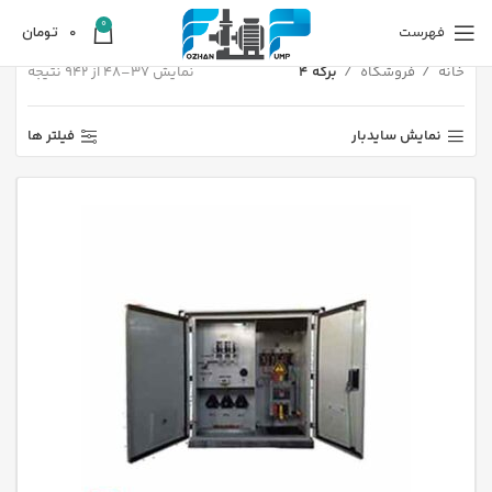
0
فهرست
0
تومان
خانه
فروشگاه
برگه 4
نمایش 37–48 از 942 نتیجه
نمایش سایدبار
فیلتر ها