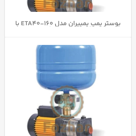
بوستر پمپ پمپیران مدل 160-ETA40 با
قدرت 4 اسب بخار