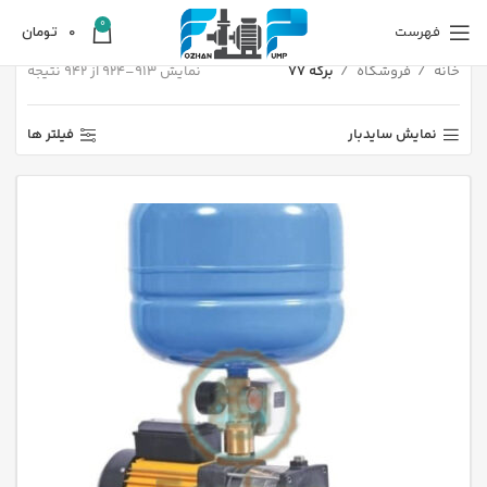
0
فهرست
0
تومان
خانه
فروشگاه
برگه 77
نمایش 913–924 از 942 نتیجه
نمایش سایدبار
فیلتر ها