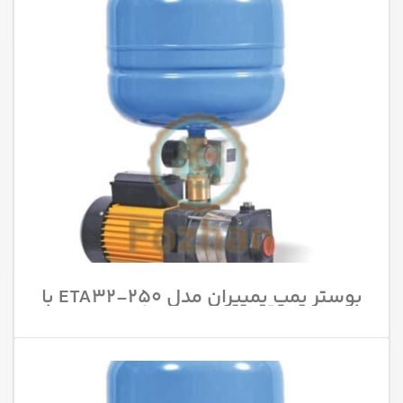
بوستر پمپ پمپیران مدل 250-ETA32 با
قدرت 15 اسب بخار