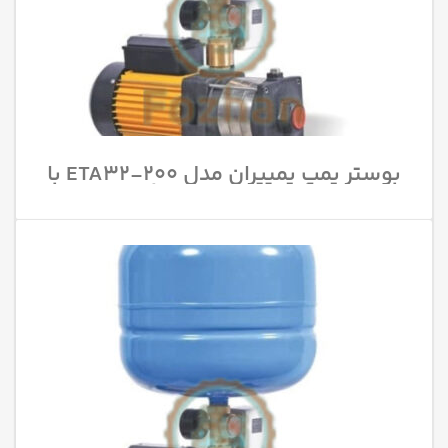
بوستر پمپ پمپیران مدل 200-ETA32 با
قدرت 5.5 اسب بخار