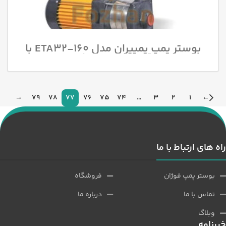
بوستر پمپ پمپیران مدل 160-ETA32 با
قدرت 2 اسب بخار
→
79
78
77
76
75
74
…
3
2
1
←
راه های ارتباط با ما
بوستر پمپ فوژان
فروشگاه
تماس با ما
درباره ما
وبلاگ
خبرنامه