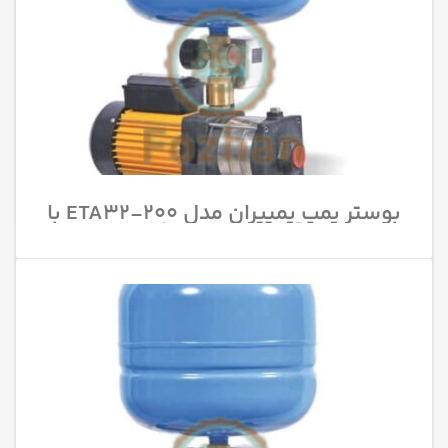
بوستر پمپ پمپیران مدل 200-ETA32 با
قدرت 3 اسب بخار