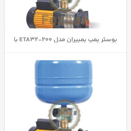
بوستر پمپ پمپیران مدل 200-ETA32 با
قدرت 7.5 اسب بخار