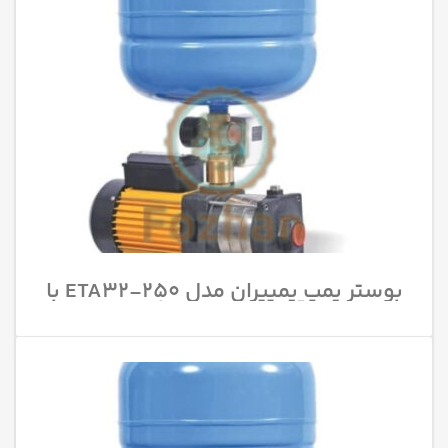
بوستر پمپ پمپیران مدل 250-ETA32 با
قدرت 15 اسب بخار