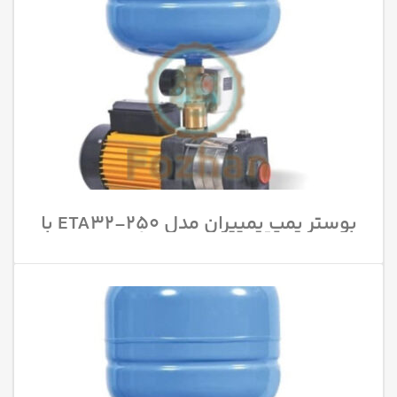
بوستر پمپ پمپیران مدل 250-ETA32 با
قدرت 20 اسب بخار