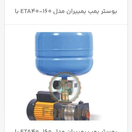
بوستر پمپ پمپیران مدل 160-ETA40 با
قدرت 5.5 اسب بخار