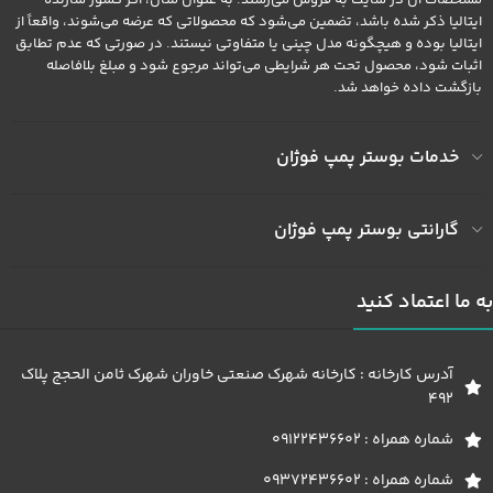
مشخصات آن در سایت به فروش می‌رسند. به عنوان مثال، اگر کشور سازنده
ایتالیا ذکر شده باشد، تضمین می‌شود که محصولاتی که عرضه می‌شوند، واقعاً از
ایتالیا بوده و هیچگونه مدل چینی یا متفاوتی نیستند. در صورتی که عدم تطابق
اثبات شود، محصول تحت هر شرایطی می‌تواند مرجوع شود و مبلغ بلافاصله
بازگشت داده خواهد شد.
خدمات بوستر پمپ فوژان
گارانتی بوستر پمپ فوژان
به ما اعتماد کنید
آدرس کارخانه : کارخانه شهرک صنعتی خاوران شهرک ثامن الحجج پلاک
492
شماره همراه : 09122436602
شماره همراه : 09372436602