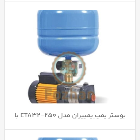
بوستر پمپ پمپیران مدل 250-ETA32 با
قدرت 10 اسب بخار