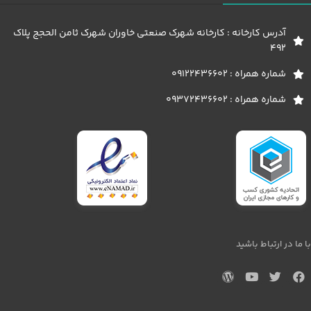
آدرس کارخانه : کارخانه شهرک صنعتی خاوران شهرک ثامن الحجج پلاک
492
شماره همراه : 09122436602
شماره همراه : 09372436602
با ما در ارتباط باشید