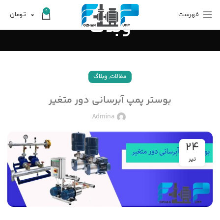
0
فهرست
0
تومان
وبلاگ
,
مقالات
وبلاگ
بوستر پمپ آبرسانی دور متغیر
Admina
24
تیر