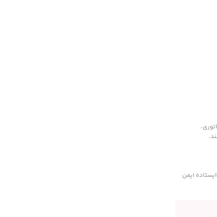
توری،
ند.
می شوند تابلو برق ایستاده ایمن