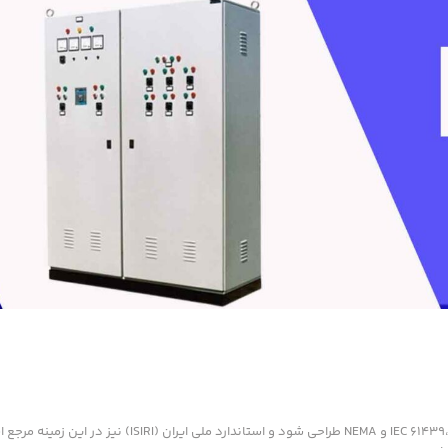
باید مطابق با استانداردهای بین المللی مانند IEC 61439، VDE و NEMA طراحی شود و استاندارد ملی ای