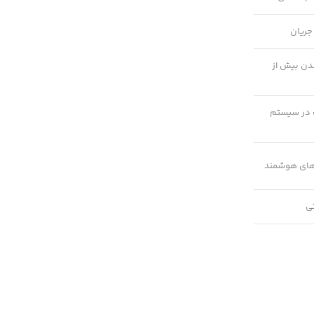
جریان
ن بیش از
 در سیستم
های هوشمند
تی