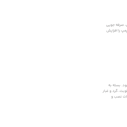
ق، صرفه جویی
مپ را افزایش
ود. بسته به
د زیرا مقاومت آن در برابر رطوبت، گرد و غبار
مات نصب و