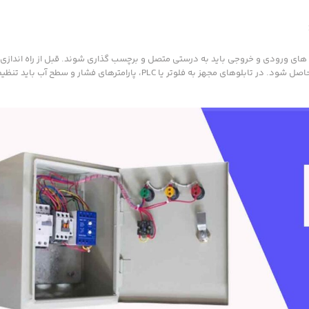
ای ورودی و خروجی باید به درستی متصل و برچسب گذاری شوند. قبل از راه اندازی ن
رله ها و تجهیزات حفاظتی باید تست شوند تا از عملکرد صحیح آن ها اطمینان حاصل شود. در تابلوهای مجهز به فلوتر یا PLC، پارامترهای ف