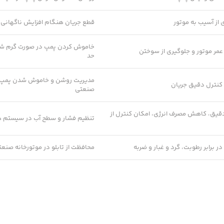
 از آسیب به موتور
قطع جریان هنگام افزایش ناگهانی 
خاموش کردن پمپ در صورت گرم شد
عمر موتور و جلوگیری از سوختن
حد
مدیریت روشن و خاموش شدن پمپ
 کنترل دقیق جریان
صنعتی
قیق، کاهش مصرف انرژی، امکان کنترل از
تنظیم فشار و سطح آب در سیستم 
 برابر رطوبت، گرد و غبار و ضربه
محافظت از تابلو در موتورخانه صنع