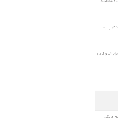
وتاه محافظت
 PLC یا کنترلر دیجیتال مدیریت خودکار پمپ،
د IP تابلو نشان دهنده مقاومت آن در برابر آب و گرد و
م خانگی