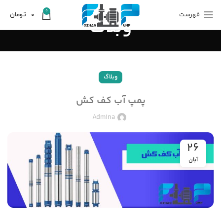
0
فهرست
0
تومان
وبلاگ
وبلاگ
پمپ آب کف کش
Admina
26
آبان