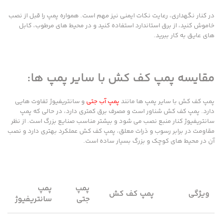
در کنار نگهداری، رعایت نکات ایمنی نیز مهم است. همواره پمپ را قبل از نصب
خاموش کنید، از برق استاندارد استفاده کنید و در محیط های مرطوب، کابل
های عایق به کار ببرید.
مقایسه پمپ کف کش با سایر پمپ ها:
پمپ کف کش با سایر پمپ ها مانند
پمپ آب جتی
و سانتریفیوژ تفاوت هایی
دارد. پمپ کف کش شناور است و مصرف برق کمتری دارد، در حالی که پمپ
سانتریفیوژ کنار منبع نصب می شود و بیشتر مناسب صنایع بزرگ است. از نظر
مقاومت در برابر رسوب و ذرات معلق، پمپ کف کش عملکرد بهتری دارد و نصب
آن در محیط های کوچک و بزرگ بسیار ساده است.
پمپ
پمپ
ویژگی
پمپ کف کش
جتی
سانتریفیوژ