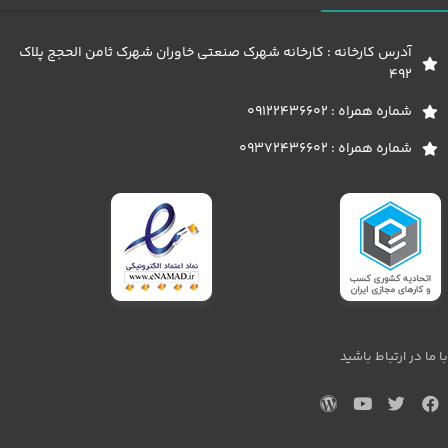
آدرس کارخانه : کارخانه شهرک صنعتی خاوران شهرک ثامن الحجج پلاک
492
شماره همراه : 09122436602
شماره همراه : 09372436602
با ما در ارتباط باشید