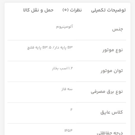
توضیحات تکمیلی
نظرات (0)
حمل و نقل کالا
آلومینیوم
جنس
B3 پایه دار/ B3.5 پایه فلنچ
نوع موتور
1.2 اسب بخار
توان موتور
سه فاز
نوع برق مصرفی
F
کلاس عایق
IP54
درجه حفاظتی