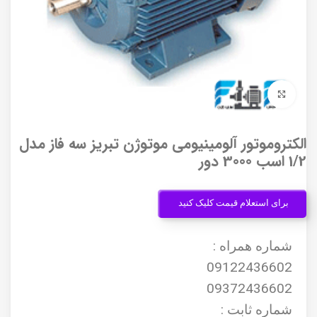
برای بزرگنمایی کلیک کنید
الکتروموتور آلومینیومی موتوژن تبریز سه فاز مدل
1/2 اسب 3000 دور
برای استعلام قیمت کلیک کنید
شماره همراه :
09122436602
09372436602
شماره ثابت :