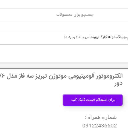
پ
وبلاگ
نمونه کار
گالری
تماس با ما
درباره ما
دور
برای استعلام قیمت کلیک کنید
شماره همراه :
09122436602