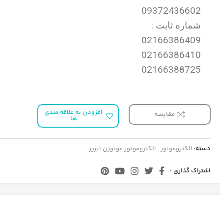
09372436602
شماره ثابت :
02166386409
02166386410
02166388725
افزودن به علاقه مندی
مقایسه
ها
دسته:
الکتروموتور
,
الکتروموتور موتوژن تبریز
اشتراک گذاری :