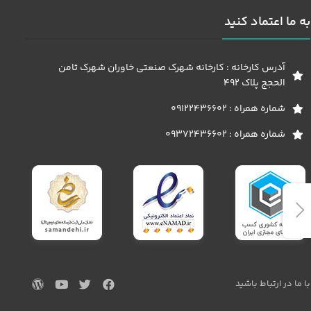
به ما اعتماد کنید
آدرس کارخانه : کارخانه شهرک صنعتی خاوران شهرک ثامن
الحجج پلاک 492
شماره همراه : 09122436602
شماره همراه : 09372436602
با ما در ارتباط باشید