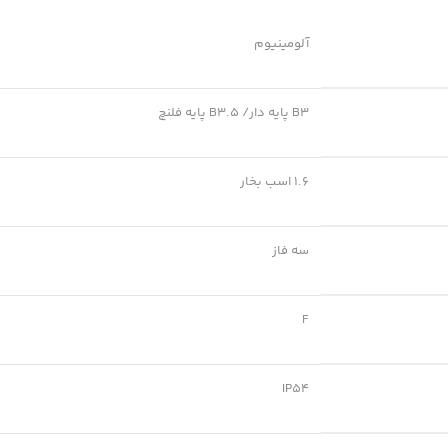
آلومینیوم
B3 پایه دار/ B3.5 پایه فلنچ
1.6 اسب بخار
سه فاز
F
IP54