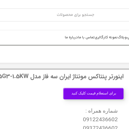
پ
وبلاگ
نمونه کار
گالری
تماس با ما
درباره ما
اینورتر پنتاکس مونتاژ ایران سه فاز مدل DSI-100-1K5G3-1.5KW
برای استعلام قیمت کلیک کنید
شماره همراه :
09122436602
09372436602