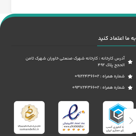
به ما اعتماد کنید
آدرس کارخانه : کارخانه شهرک صنعتی خاوران شهرک ثامن
الحجج پلاک 492
شماره همراه : 09122436602
شماره همراه : 09372436602