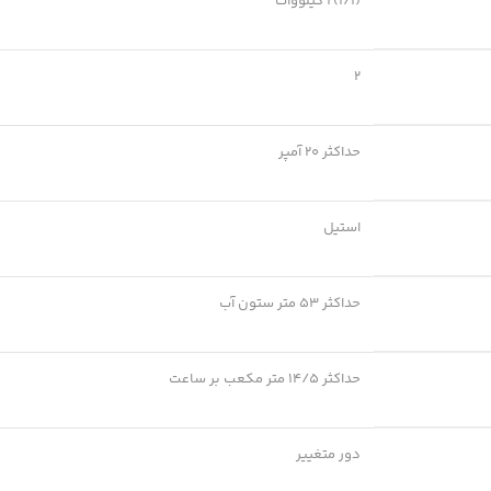
(1/1)2 کیلووات
2
حداکثر 20 آمپر
استیل
حداکثر 53 متر ستون آب
حداکثر 14/5 متر مکعب بر ساعت
دور متغییر