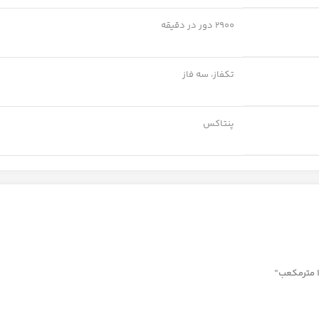
2900 دور در دقیقه
تکفاز، سه فاز
پنتاکس