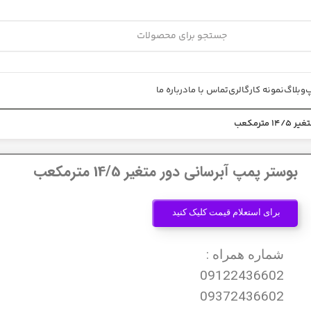
پ
وبلاگ
نمونه کار
گالری
تماس با ما
درباره ما
ترمکعب
بوستر پمپ آبرسانی دور متغیر 14/5 مترمکعب
برای استعلام قیمت کلیک کنید
شماره همراه :
09122436602
09372436602