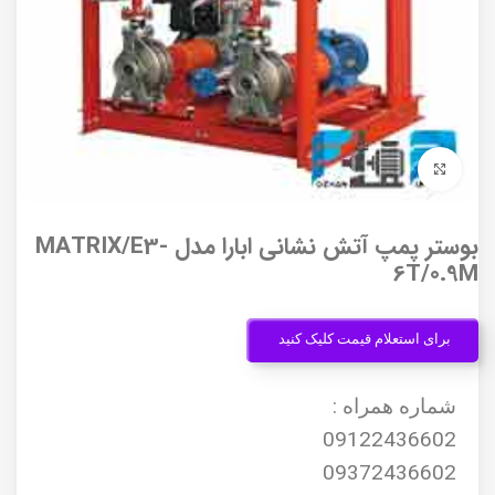
برای بزرگنمایی کلیک کنید
بوستر پمپ آتش نشانی ابارا مدل MATRIX/E3-
6T/0.9M
برای استعلام قیمت کلیک کنید
شماره همراه :
09122436602
09372436602