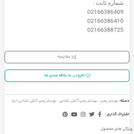
شماره ثابت :
02166386409
02166386410
02166388725
مقایسه
افزودن به علاقه مندی ها
دسته:
بوستر پمپ
,
بوستر پمپ آتش نشانی
,
بوستر پمپ آتش نشانی ابارا
اشتراک گذاری :
ویژگی های محصول