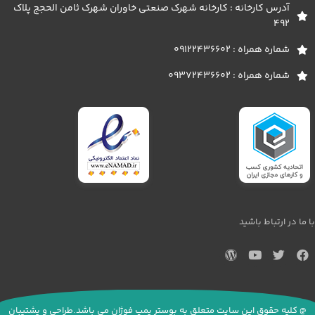
آدرس کارخانه : کارخانه شهرک صنعتی خاوران شهرک ثامن الحجج پلاک
492
شماره همراه : 09122436602
شماره همراه : 09372436602
با ما در ارتباط باشید
@ کلیه حقوق این سایت متعلق به بوستر پمپ فوژان می باشد.طراحی و پشتیبان