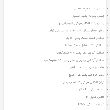
جنس بدنه پمپ: استیل
جنس پروانه پمپ: استیل
جنس بدنه الکتروموتور: آلومینیوم
دمای مجاز سیال: 0 تا 90 درجه سانتی گراد
حداکثر فشار تست پمپ: 10 بار
حداکثر ارتفاع قابل پمپاژ: 68 متر
حداکثر آبدهی هر پمپ:4.8 مترمکعب
حداکثر آبدهی پکیج بوستر پمپ: 9.6 مترمکعب
سایز ورودی پمپ ها:1 اینچ
سایز خروجی پمپ ها: 1 اینچ
توان الکترو موتور: 1.2 اسب بخار
برق مصرفی: تک فاز
کلاس عایق: F
درجه حفاظتی: IP55