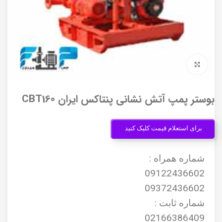
برای بزرگنمایی کلیک کنید
بوستر پمپ آتش نشانی پنتاکس ایران CBT160
برای استعلام قیمت کلیک کنید
شماره همراه :
09122436602
09372436602
شماره ثابت :
02166386409