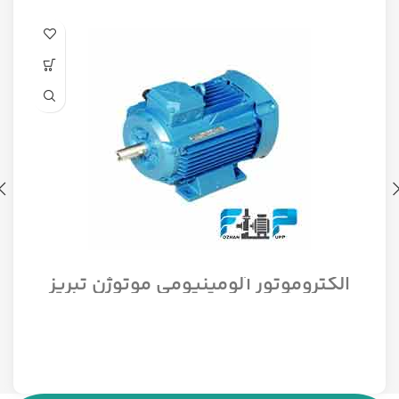
الکتروموتور آلومینیومی موتوژن تبریز
سه فاز مدل 1/12 اسب 1500 دور