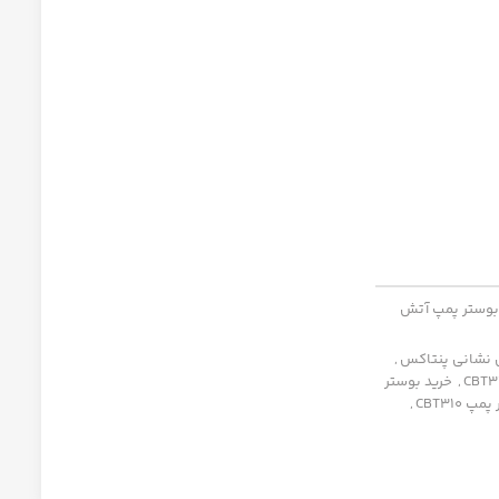
وستر پمپ آتش
 نشانی پنتاکس
,
,
خرید بوستر
 CBT310
,