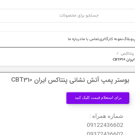
پ
وبلاگ
نمونه کار
گالری
تماس با ما
درباره ما
 پنتاکس
CBT31
بوستر پمپ آتش نشانی پنتاکس ایران CBT310
برای استعلام قیمت کلیک کنید
شماره همراه :
09122436602
09372436602