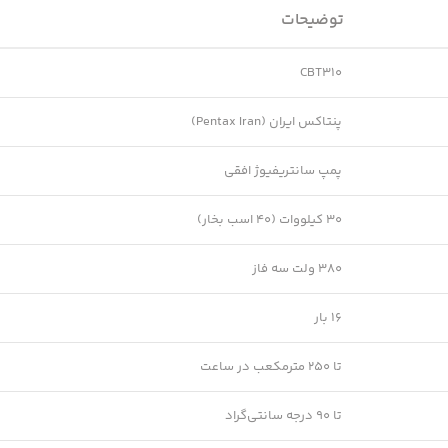
توضیحات
CBT310
پنتاکس ایران (Pentax Iran)
پمپ سانتریفیوژ افقی
30 کیلووات (40 اسب بخار)
380 ولت سه فاز
16 بار
تا 250 مترمکعب در ساعت
تا 90 درجه سانتی‌گراد