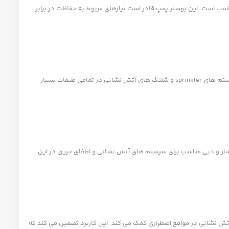
اسب است. این بوستر پمپ قادر است نیازهای مربوط به حفاظت در برابر
– توضیحات: در ساختمان های بلند و برج ها که نیاز به تأمین فشار آب در طبقات بالاتر وجود دارد، مدل CBT310 با توانایی تولید فشار بالا، برای تأمین آب در سیستم های sprinkler و شلنگ های آتش نشانی در تمامی طبقات بسیار
اکز تجاری و مجتمع‌های بزرگ که نیاز به سیستم های آتش نشانی گسترده و مؤثر دارند، استفاده میشود. CBT310 به تأمین فشار و دبی مناسب برای سیستم های آتش نشانی و اطفای حریق در این
تش نشانی در مواقع اضطراری کمک می کند. این کاربرد تضمین می کند که