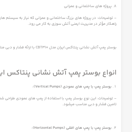
پروژه های ساختمانی و عمرانی
– توضیحات: در پروژه های بزرگ ساختمانی و عمرانی که نیاز به سیستم ها
راهکار مؤثر در مدیریت ایمنی آتش سوزی به کار می رود.
بوستر پمپ آتش نشانی پنتاکس ایران مدل CBT310 با ارائه فشار و دبی مناسب، در انواع مختلفی از کاربردهای آتش‌نشانی نقش کلیدی را ایفا می کند و به تأمین امنیت و حفاظت در برابر حریق در مکان های مختلف کمک می کند.
انواع بوستر پمپ آتش نشانی پنتاکس ایران 310
بوستر پمپ با پمپ های عمودی (Vertical Pumps):
– توضیحات: این نوع بوستر پمپ با استفاده از پمپ های عمودی طراحی شد
تامین فشار و دبی مناسب میشود.
بوستر پمپ با پمپ های افقی (Horizontal Pumps):