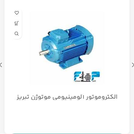
الکتروموتور آلومینیومی موتوژن تبریز
سه فاز مدل 1/12 اسب 1500 دور