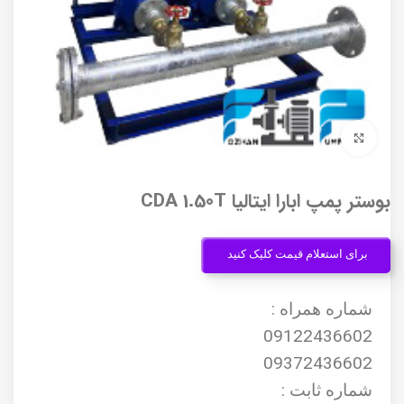
برای بزرگنمایی کلیک کنید
بوستر پمپ ابارا ایتالیا CDA 1.50T
برای استعلام قیمت کلیک کنید
شماره همراه :
09122436602
09372436602
شماره ثابت :