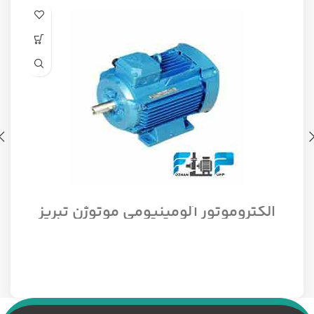
الکتروموتور آلومینیومی موتوژن تبریز
سه فاز مدل 1/12 اسب 1500 دور