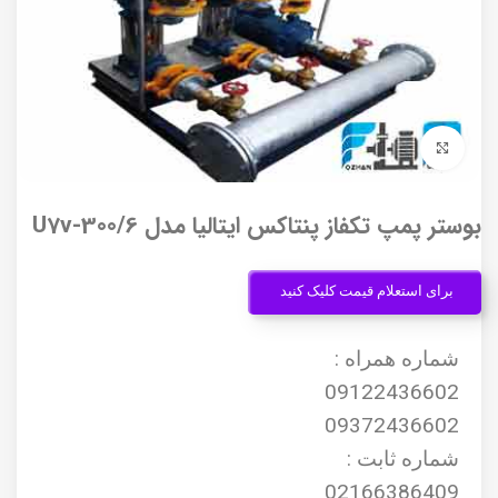
برای بزرگنمایی کلیک کنید
بوستر پمپ تکفاز پنتاکس ایتالیا مدل U7v-300/6
برای استعلام قیمت کلیک کنید
شماره همراه :
09122436602
09372436602
شماره ثابت :
02166386409