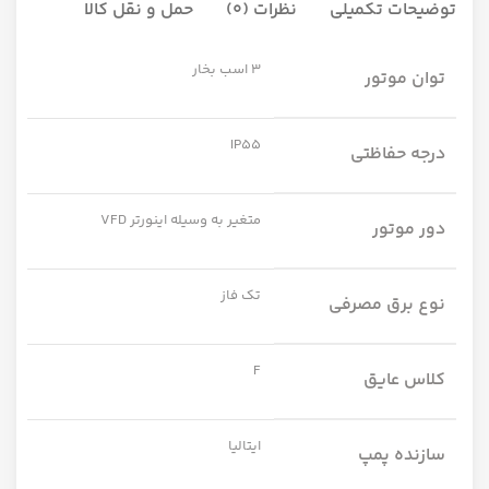
توضیحات تکمیلی
نظرات (0)
حمل و نقل کالا
3 اسب بخار
توان موتور
IP55
درجه حفاظتی
متغیر به وسیله اینورتر VFD
دور موتور
تک فاز
نوع برق مصرفی
F
کلاس عایق
ایتالیا
سازنده پمپ