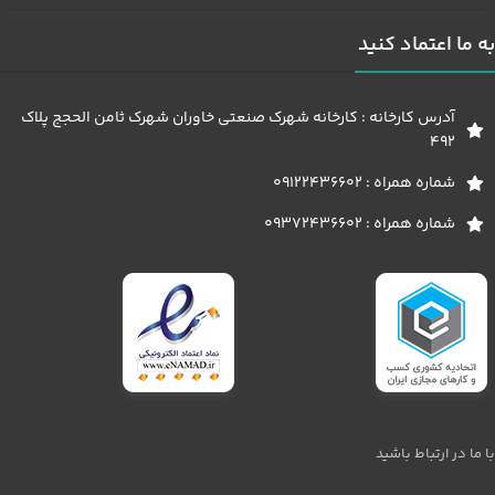
به ما اعتماد کنید
آدرس کارخانه : کارخانه شهرک صنعتی خاوران شهرک ثامن الحجج پلاک
492
شماره همراه : 09122436602
شماره همراه : 09372436602
با ما در ارتباط باشید