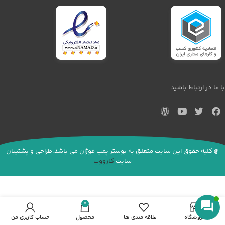
با ما در ارتباط باشید
@ کلیه حقوق این سایت متعلق به بوستر پمپ فوژان می باشد.طراحی و پشتیبان
سایت
کارووب
بوستر پمپ پمپیران مدل 250-ETA65 با قدرت
0
50 اسب بخار
فروشگاه
علاقه مندی ها
محصول
حساب کاربری من