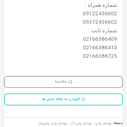
شماره همراه :
09122436602
09372436602
شماره ثابت :
02166386409
02166386410
02166388725
مقایسه
افزودن به علاقه مندی ها
دسته:
بوستر پمپ
,
بوستر پمپ آب
,
بوستر پمپ پمپیران