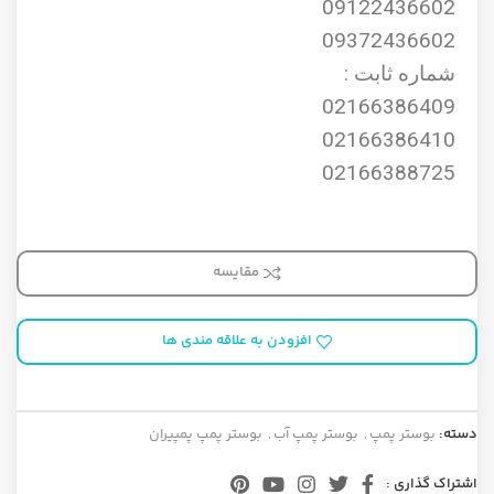
09122436602
09372436602
شماره ثابت :
02166386409
02166386410
02166388725
مقایسه
افزودن به علاقه مندی ها
دسته:
بوستر پمپ
,
بوستر پمپ آب
,
بوستر پمپ پمپیران
اشتراک گذاری :