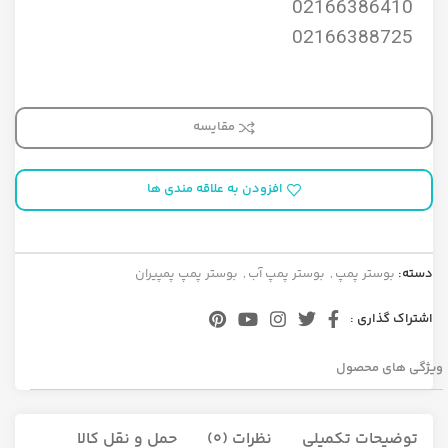
02166386410
02166388725
مقایسه
افزودن به علاقه مندی ها
دسته:
بوستر پمپ
,
بوستر پمپ آب
,
بوستر پمپ پمپیران
اشتراک گذاری :
ویژگی های محصول
توضیحات تکمیلی
نظرات (0)
حمل و نقل کالا