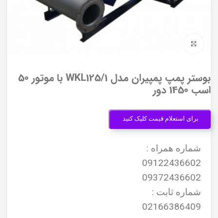
برای بزرگنمایی کلیک کنید
بوستر پمپ پمپیران مدل WKL125/1 با موتور 50
اسب 1450 دور
برای استعلام قیمت کلیک کنید
شماره همراه :
09122436602
09372436602
شماره ثابت :
02166386409