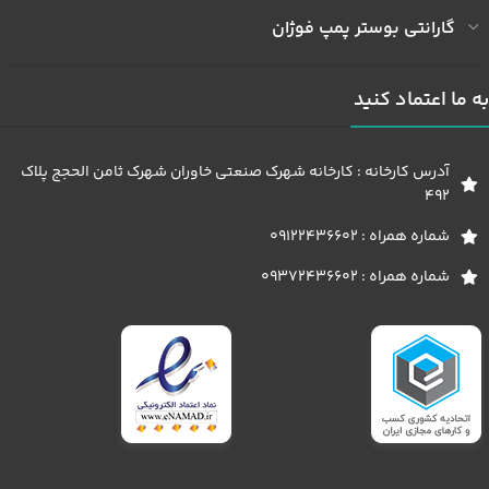
گارانتی بوستر پمپ فوژان
به ما اعتماد کنید
آدرس کارخانه : کارخانه شهرک صنعتی خاوران شهرک ثامن الحجج پلاک
492
شماره همراه : 09122436602
شماره همراه : 09372436602