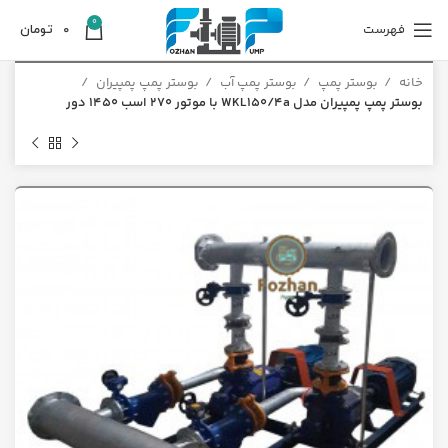
0
فهرست
0
تومان
خانه
بوستر پمپ
بوستر پمپ آب
بوستر پمپ پمپیران
بوستر پمپ پمپیران مدل WKL150/4a با موتور 270 اسب 1450 دور