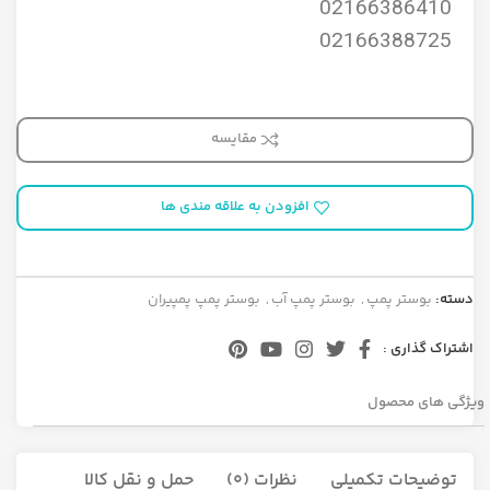
02166386410
02166388725
مقایسه
افزودن به علاقه مندی ها
دسته:
بوستر پمپ
,
بوستر پمپ آب
,
بوستر پمپ پمپیران
اشتراک گذاری :
ویژگی های محصول
توضیحات تکمیلی
نظرات (0)
حمل و نقل کالا