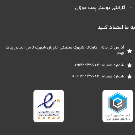
گارانتی بوستر پمپ فوژان
به ما اعتماد کنید
آدرس کارخانه : کارخانه شهرک صنعتی خاوران شهرک ثامن الحجج پلاک
492
شماره همراه : 09122436602
شماره همراه : 09372436602