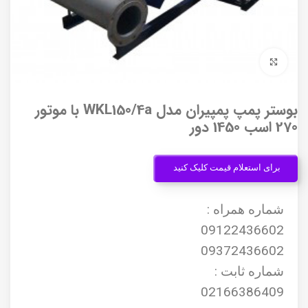
برای بزرگنمایی کلیک کنید
بوستر پمپ پمپیران مدل WKL150/4a با موتور
270 اسب 1450 دور
برای استعلام قیمت کلیک کنید
شماره همراه :
09122436602
09372436602
شماره ثابت :
02166386409