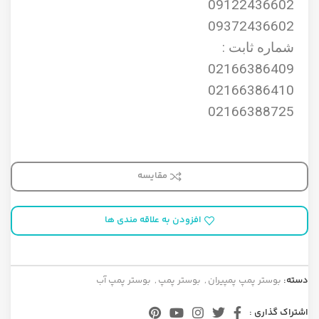
09122436602
09372436602
شماره ثابت :
02166386409
02166386410
02166388725
مقایسه
افزودن به علاقه مندی ها
دسته:
بوستر پمپ پمپیران
,
بوستر پمپ
,
بوستر پمپ آب
اشتراک گذاری :