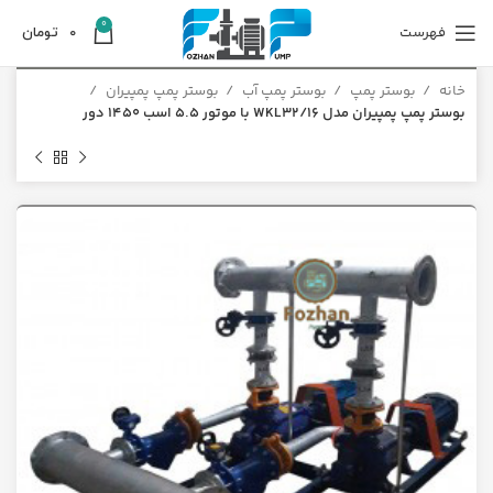
0
فهرست
0
تومان
خانه
بوستر پمپ
بوستر پمپ آب
بوستر پمپ پمپیران
بوستر پمپ پمپیران مدل WKL32/16 با موتور 5.5 اسب 1450 دور