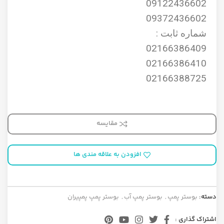
09122436602
09372436602
شماره ثابت :
02166386409
02166386410
02166388725
مقایسه
افزودن به علاقه مندی ها
دسته:
بوستر پمپ
,
بوستر پمپ آب
,
بوستر پمپ پمپیران
اشتراک گذاری :