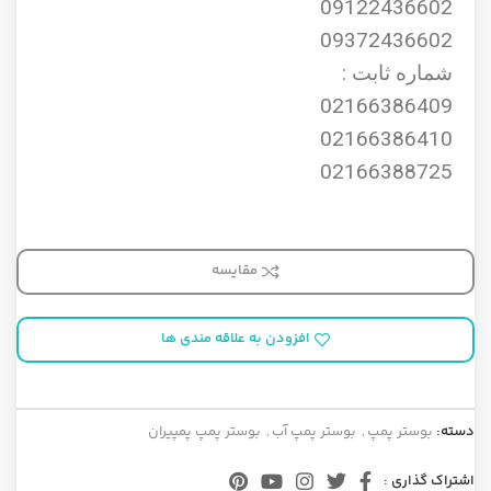
09122436602
09372436602
شماره ثابت :
02166386409
02166386410
02166388725
مقایسه
افزودن به علاقه مندی ها
دسته:
بوستر پمپ
,
بوستر پمپ آب
,
بوستر پمپ پمپیران
اشتراک گذاری :