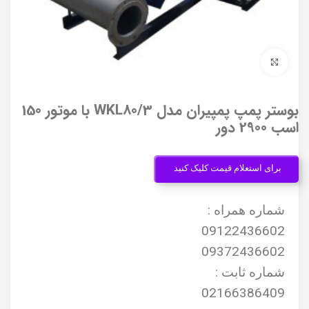
برای بزرگنمایی کلیک کنید
بوستر پمپ پمپیران مدل WKL80/3 با موتور 150
اسب 2900 دور
برای استعلام قیمت کلیک کنید
شماره همراه :
09122436602
09372436602
شماره ثابت :
02166386409