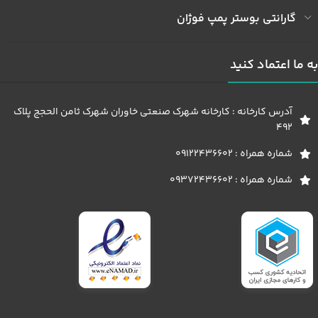
گارانتی بوستر پمپ فوژان
به ما اعتماد کنید
آدرس کارخانه : کارخانه شهرک صنعتی خاوران شهرک ثامن الحجج پلاک
492
شماره همراه : 09122436602
شماره همراه : 09372436602