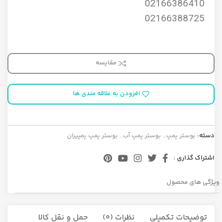
02166386410
02166388725
مقایسه
افزودن به علاقه مندی ها
دسته:
بوستر پمپ
,
بوستر پمپ آب
,
بوستر پمپ پمپیران
اشتراک گذاری :
ویژگی های محصول
توضیحات تکمیلی
نظرات (0)
حمل و نقل کالا