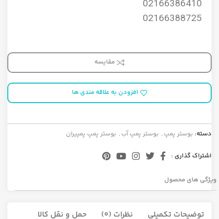
02166386410
02166388725
مقایسه
افزودن به علاقه مندی ها
دسته:
بوستر پمپ
,
بوستر پمپ آب
,
بوستر پمپ پمپیران
اشتراک گذاری :
ویژگی های محصول
توضیحات تکمیلی
نظرات (0)
حمل و نقل کالا