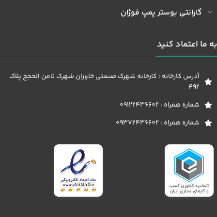
گارانتی بوستر پمپ فوژان
به ما اعتماد کنید
آدرس کارخانه : کارخانه شهرک صنعتی خاوران شهرک ثامن الحجج پلاک
492
شماره همراه : 09122436602
شماره همراه : 09372436602