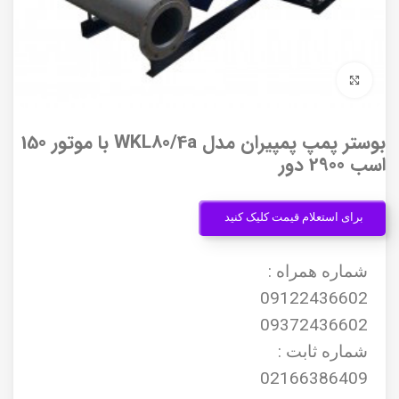
برای بزرگنمایی کلیک کنید
بوستر پمپ پمپیران مدل WKL80/4a با موتور 150
اسب 2900 دور
برای استعلام قیمت کلیک کنید
شماره همراه :
09122436602
09372436602
شماره ثابت :
02166386409