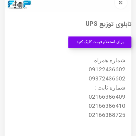
برای بزرگنمایی کلیک کنید
تابلوی توزیع UPS
برای استعلام قیمت کلیک کنید
شماره همراه :
09122436602
09372436602
شماره ثابت :
02166386409
02166386410
02166388725