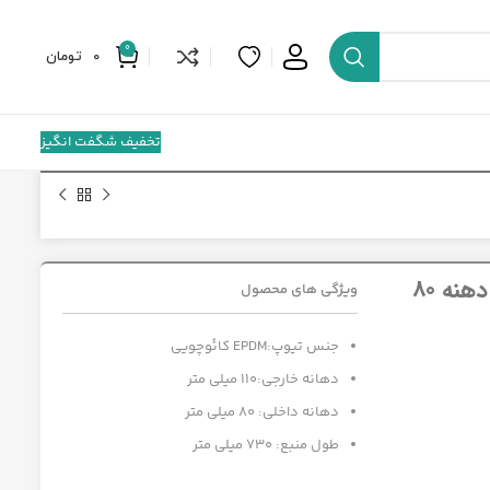
0
0
تومان
تخفیف شگفت انگیز
ویژگی های محصول
جنس تیوپ:EPDM کائوچویی
دهانه خارجی:110 میلی متر
دهانه داخلی: 80 میلی متر
طول منبع: 730 میلی متر