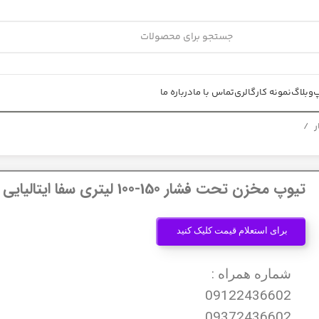
پ
وبلاگ
نمونه کار
گالری
تماس با ما
درباره ما
ر
تیوپ مخزن تحت فشار 150-100 لیتری سفا ایتالیایی دهنه 80
برای استعلام قیمت کلیک کنید
شماره همراه :
09122436602
09372436602