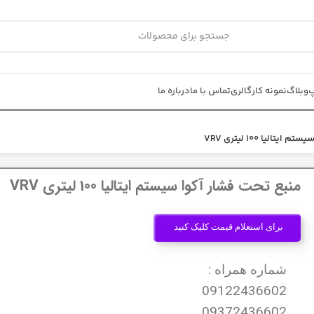
پ
وبلاگ
نمونه کار
گالری
تماس با ما
درباره ما
الیا 100 لیتری VRV
منبع تحت فشار آکوا سیستم ایتالیا 100 لیتری VRV
برای استعلام قیمت کلیک کنید
شماره همراه :
09122436602
09372436602