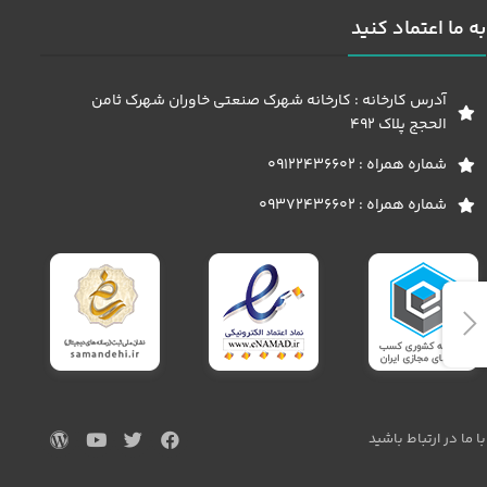
به ما اعتماد کنید
آدرس کارخانه : کارخانه شهرک صنعتی خاوران شهرک ثامن
الحجج پلاک 492
شماره همراه : 09122436602
شماره همراه : 09372436602
با ما در ارتباط باشید