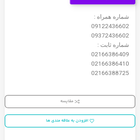
شماره همراه :
09122436602
09372436602
شماره ثابت :
02166386409
02166386410
02166388725
مقایسه
افزودن به علاقه مندی ها