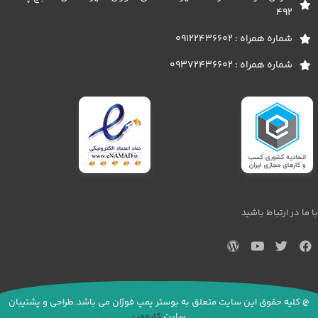
492
شماره همراه : 09122436602
شماره همراه : 09372436602
با ما در ارتباط باشید
@ کلیه حقوق این سایت متعلق به بوستر پمپ فوژان می باشد.طراحی و پشتیبان
سایت
کارووب