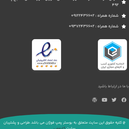
492
شماره همراه : 09122436602
شماره همراه : 09372436602
با ما در ارتباط باشید
@ کلیه حقوق این سایت متعلق به بوستر پمپ فوژان می باشد.طراحی و پشتیبان
سایت
کارووب