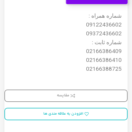
شماره همراه :
09122436602
09372436602
شماره ثابت :
02166386409
02166386410
02166388725
مقایسه
افزودن به علاقه مندی ها