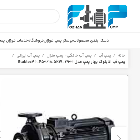
دسته بندی محصولات
بوستر پمپ فوژان
فروشگاه
خدمات فوژان پم
خانه
پمپ آب
پمپ آب خانگی- پمپ منزل
پمپ آب ایرانی
پمپ آب اتابلوک بهار پمپ مدل Etabloc40-250/18.5KW-2900