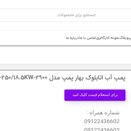
پ
وبلاگ
نمونه کار
گالری
تماس با ما
درباره ما
پمپ آب اتابلوک بهار پمپ مدل Etabloc40-250/18.5KW-2900
برای استعلام قیمت کلیک کنید
شماره همراه :
09122436602
09372436602