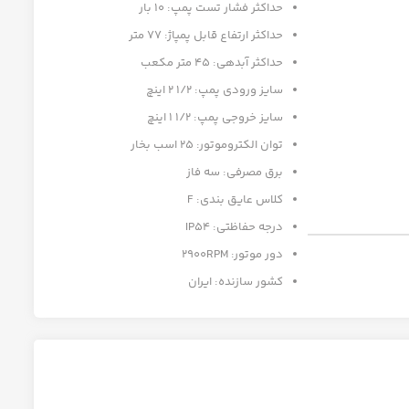
حداکثر فشار تست پمپ: 10 بار
حداکثر ارتفاع قابل پمپاژ: 77 متر
حداکثر آبدهی: 45 متر مکعب
سایز ورودی پمپ: 1/2 2 اینچ
سایز خروجی پمپ: 1/2 1 اینچ
توان الکتروموتور: 25 اسب بخار
برق مصرفی: سه فاز
کلاس عایق بندی: F
درجه حفاظتی: IP54
دور موتور: 2900RPM
کشور سازنده: ایران