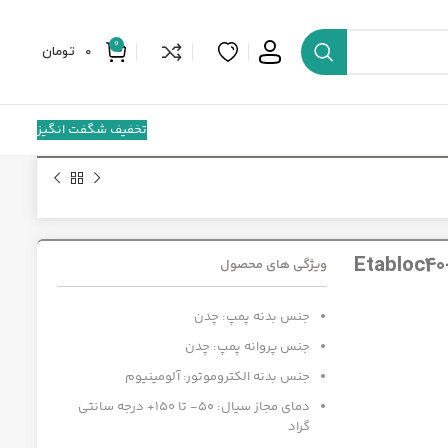
0
0
تومان
تخفیف شگفت انگیز
ویژگی های محصول
جنس بدنه پمپ: چدن
جنس پروانه پمپ: چدن
جنس بدنه الکتروموتور: آلومینیوم
دمای مجاز سیال: 50- تا 150+ درجه سانتی
گراد