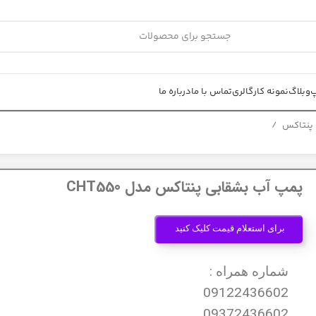
پ
وبلاگ
نمونه کار
گالری
تماس با ما
درباره ما
 پنتاکس
پمپ آب بشقابی پنتاکس مدل CHT550
برای استعلام قیمت کلیک کنید
شماره همراه :
09122436602
09372436602