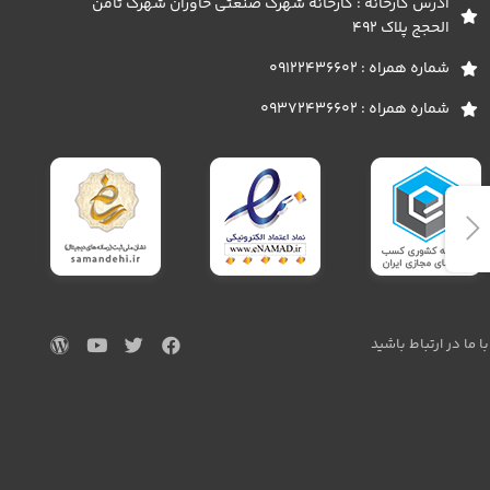
آدرس کارخانه : کارخانه شهرک صنعتی خاوران شهرک ثامن
الحجج پلاک 492
شماره همراه : 09122436602
شماره همراه : 09372436602
با ما در ارتباط باشید