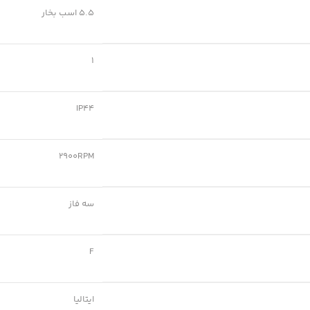
5.5 اسب بخار
1
IP44
2900RPM
سه فاز
F
ایتالیا