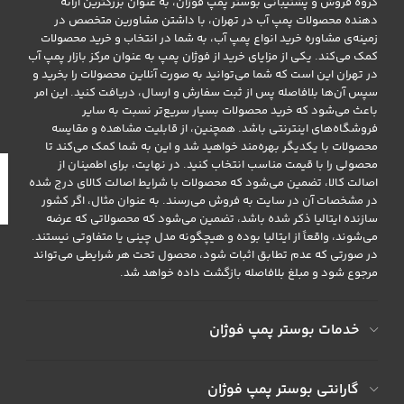
گروه فروش و پشتیبانی بوستر پمپ فوژان، به عنوان بزرگترین ارائه
دهنده محصولات پمپ آب در تهران، با داشتن مشاورین متخصص در
زمینه‌ی مشاوره خرید انواع پمپ آب، به شما در انتخاب و خرید محصولات
کمک می‌کند. یکی از مزایای خرید از فوژان پمپ به عنوان مرکز بازار پمپ آب
در تهران این است که شما می‌توانید به صورت آنلاین محصولات را بخرید و
سپس آن‌ها بلافاصله پس از ثبت سفارش و ارسال، دریافت کنید. این امر
باعث می‌شود که خرید محصولات بسیار سریع‌تر نسبت به سایر
فروشگاه‌های اینترنتی باشد. همچنین، از قابلیت مشاهده و مقایسه
محصولات با یکدیگر بهره‌مند خواهید شد و این به شما کمک می‌کند تا
محصولی را با قیمت مناسب انتخاب کنید. در نهایت، برای اطمینان از
اصالت کالا، تضمین می‌شود که محصولات با شرایط اصالت کالای درج شده
در مشخصات آن در سایت به فروش می‌رسند. به عنوان مثال، اگر کشور
سازنده ایتالیا ذکر شده باشد، تضمین می‌شود که محصولاتی که عرضه
می‌شوند، واقعاً از ایتالیا بوده و هیچگونه مدل چینی یا متفاوتی نیستند.
در صورتی که عدم تطابق اثبات شود، محصول تحت هر شرایطی می‌تواند
مرجوع شود و مبلغ بلافاصله بازگشت داده خواهد شد.
خدمات بوستر پمپ فوژان
گارانتی بوستر پمپ فوژان