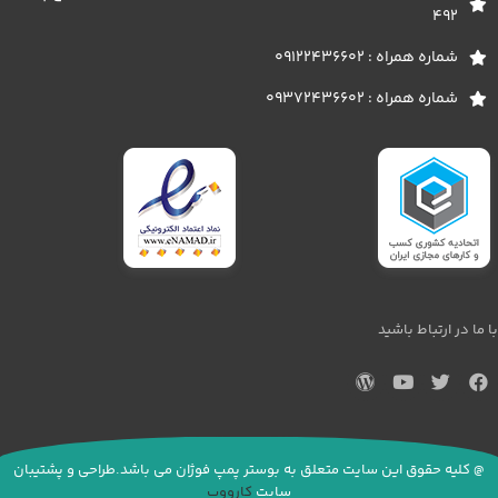
492
شماره همراه : 09122436602
شماره همراه : 09372436602
با ما در ارتباط باشید
@ کلیه حقوق این سایت متعلق به بوستر پمپ فوژان می باشد.طراحی و پشتیبان
سایت
کارووب