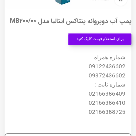
پمپ آب دوپروانه پنتاکس ایتالیا مدل MB200/00
برای استعلام قیمت کلیک کنید
شماره همراه :
09122436602
09372436602
شماره ثابت :
02166386409
02166386410
02166388725