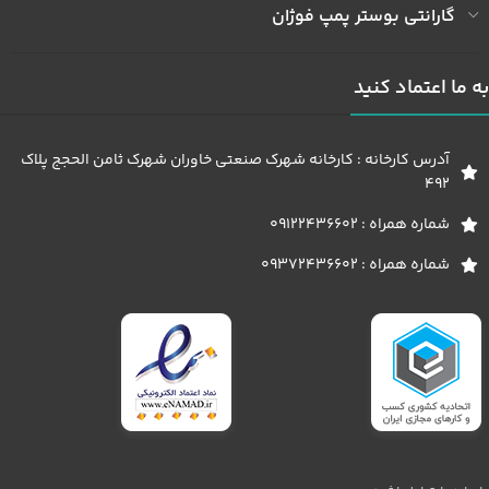
گارانتی بوستر پمپ فوژان
به ما اعتماد کنید
آدرس کارخانه : کارخانه شهرک صنعتی خاوران شهرک ثامن الحجج پلاک
492
شماره همراه : 09122436602
شماره همراه : 09372436602