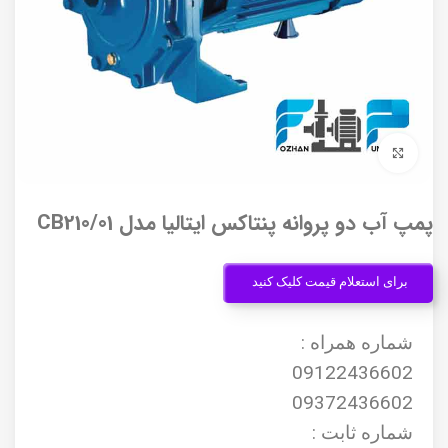
برای بزرگنمایی کلیک کنید
پمپ آب دو پروانه پنتاکس ایتالیا مدل CB210/01
برای استعلام قیمت کلیک کنید
شماره همراه :
09122436602
09372436602
شماره ثابت :